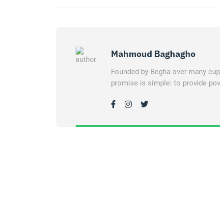
Mahmoud Baghagho
Founded by Begha over many cups 
promise is simple: to provide pow