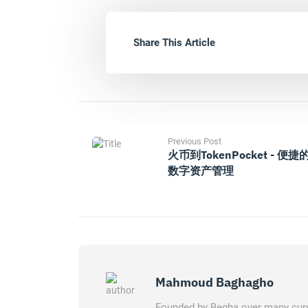
Share This Article
Previous Post
火币到TokenPocket - 便捷
数字资产管理
Mahmoud Baghagho
Founded by Begha over many cups 