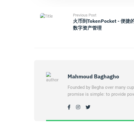
Previous Post
火币到TokenPocket - 便捷
数字资产管理
Mahmoud Baghagho
Founded by Begha over many cups 
promise is simple: to provide pow