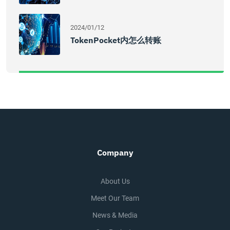
2024/01/12
TokenPocket内怎么转账
Company
About Us
Meet Our Team
News & Media