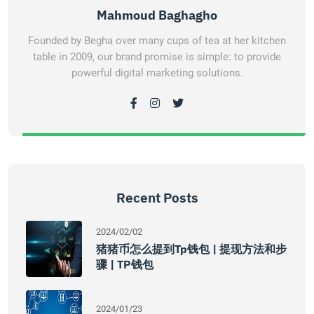
Mahmoud Baghagho
Founded by Begha over many cups of tea at her kitchen
table in 2009, our brand promise is simple: to provide
powerful digital marketing solutions.
Recent Posts
2024/02/02
猪猪币怎么提到tp钱包 | 提现方法和步
骤 | TP钱包
2024/01/23