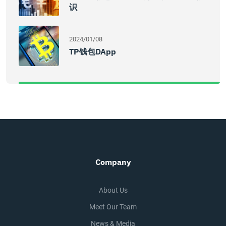
识
2024/01/08
TP钱包DApp
Company
About Us
Meet Our Team
News & Media