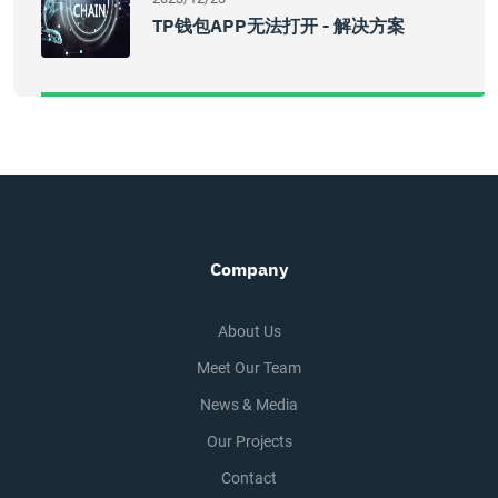
TP钱包APP无法打开 - 解决方案
Company
About Us
Meet Our Team
News & Media
Our Projects
Contact