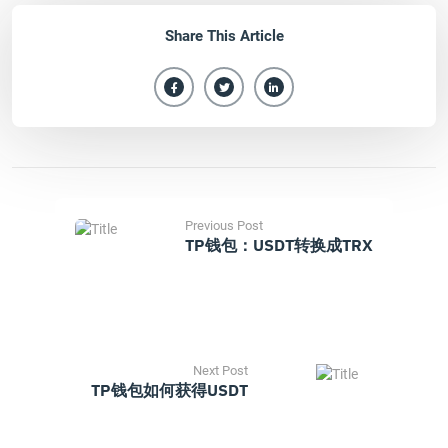
Share This Article
Previous Post
TP钱包：USDT转换成TRX
Next Post
TP钱包如何获得USDT