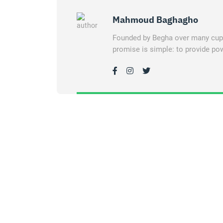
Mahmoud Baghagho
Founded by Begha over many cups 
promise is simple: to provide pow