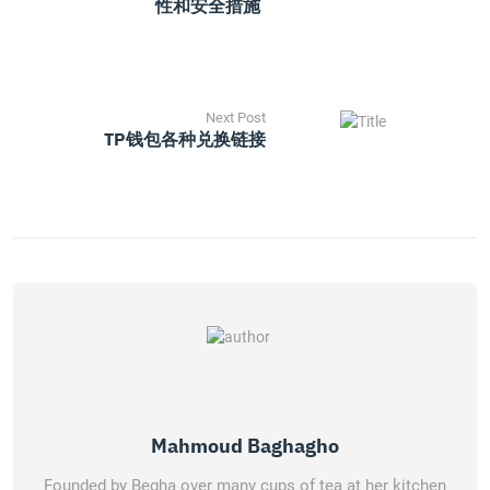
性和安全措施
Next Post
TP钱包各种兑换链接
Mahmoud Baghagho
Founded by Begha over many cups of tea at her kitchen