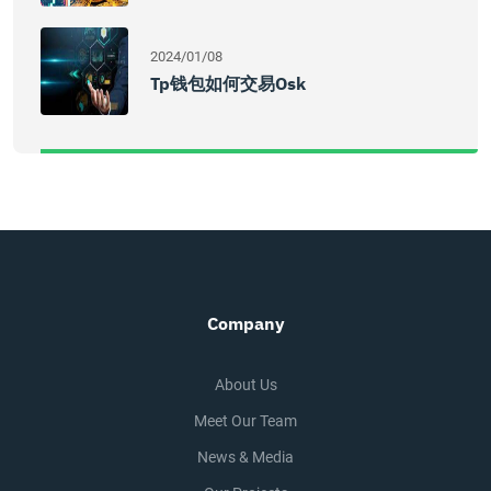
2024/01/08
Tp钱包如何交易osk
Company
About Us
Meet Our Team
News & Media