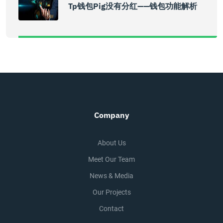
Tp钱包pig没有分红——钱包功能解析
Company
About Us
Meet Our Team
News & Media
Our Projects
Contact