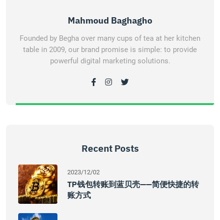
Mahmoud Baghagho
Founded by Begha over many cups of tea at her kitchen
table in 2009, our brand promise is simple: to provide
powerful digital marketing solutions.
Recent Posts
2023/12/02
TP钱包转账到蓝贝壳——简便快捷的转
账方式