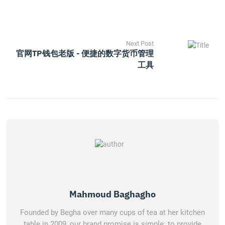
Next Post
官网TP钱包老版 - 便捷的数字货币管理
工具
Mahmoud Baghagho
Founded by Begha over many cups of tea at her kitchen
table in 2009, our brand promise is simple: to provide